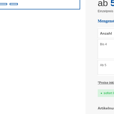
ab
5
Einzelpreis
Mengenst
Anzahl
Bis
4
Ab
5
*Preise ink
sofort 
Artikeln