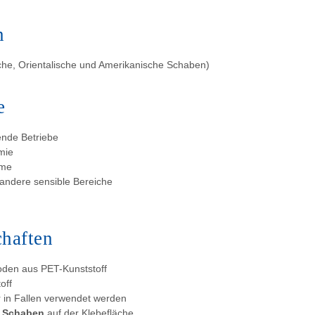
n
che, Orientalische und Amerikanische Schaben)
e
ende Betriebe
mie
ume
andere sensible Bereiche
chaften
oden aus PET-Kunststoff
off
er in Fallen verwendet werden
r
Schaben
auf der Klebefläche