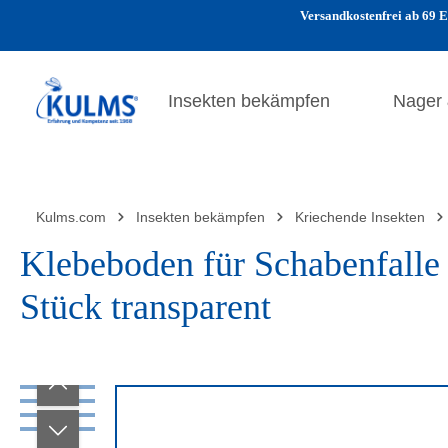
Versandkostenfrei ab 69 E
 Hauptinhalt springen
Zur Suche springen
Zur Hauptnavigation springen
Insekten bekämpfen
Nager
Kulms.com
Insekten bekämpfen
Kriechende Insekten
Klebeboden für Schabenfalle 
Stück transparent
Bildergalerie überspringen