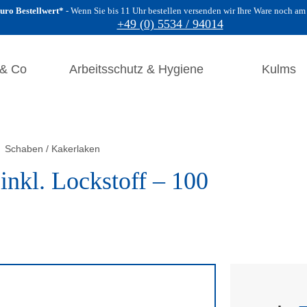
uro Bestellwert*
Wenn Sie bis 11 Uhr bestellen versenden wir Ihre Ware noch am
+49 (0) 5534 / 94014
 & Co
Arbeitsschutz & Hygiene
Kulms
Schaben / Kakerlaken
inkl. Lockstoff – 100