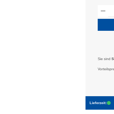
Produ
Sie sind
S
Vorteilspr
Lieferzeit: