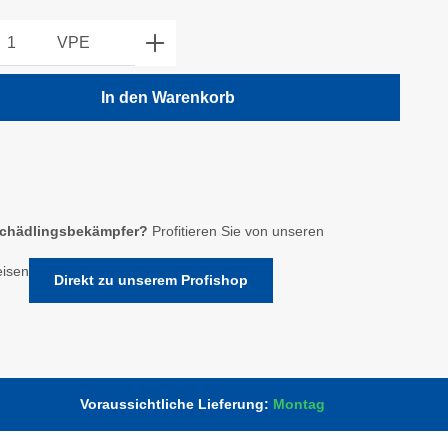
kt Anzahl: Gib den gewünschten Wert ein o
VPE
In den Warenkorb
chädlingsbekämpfer?
Profitieren Sie von unseren
eisen
Direkt zu unserem Profishop
Voraussichtliche Lieferung:
Montag