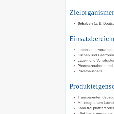
Zielorganisme
Schaben
(z. B. Deuts
Einsatzbereich
Lebensmittelverarbeit
Küchen und Gastrono
Lager- und Vorratsrä
Pharmazeutische und 
Privathaushalte
Produkteigens
Transparenter Klebeb
Mit integriertem Lockst
Kann frei platziert od
Effektive Fixierung de