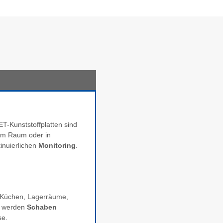
ET-Kunststoffplatten sind
 im Raum oder in
inuierlichen
Monitoring
.
. Küchen, Lagerräume,
ff werden
Schaben
se.