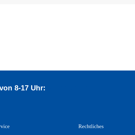
 von 8-17 Uhr:
05534 94014
vice
Rechtliches