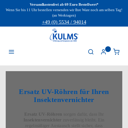
Versandkostenfrei ab 69 Euro Bestellwert*
Zum Hauptinhalt springen
Wenn Sie bis 11 Uhr bestellen versenden wir Ihre Ware noch am selben Tag!
(an Werktagen)
+49 (0) 5534 / 94014
Ersatz UV-Röhren für Ihren
Insektenvernichter
Ersatz UV-Röhren
sorgen dafür, dass Ihr
Insektenvernichter
zuverlässig bleibt. Ein
regelmäßiger Austausch stellt sicher, dass