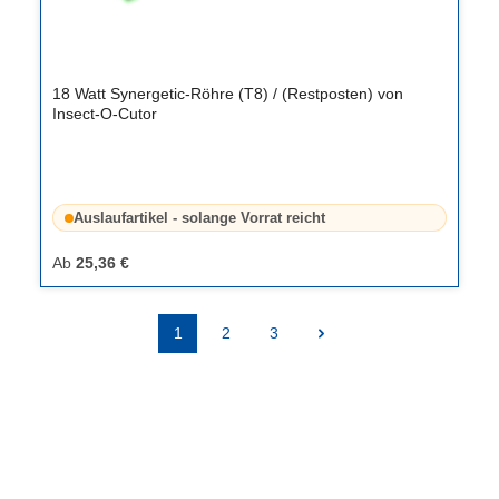
18 Watt Synergetic-Röhre (T8) / (Restposten) von
Insect-O-Cutor
Auslaufartikel - solange Vorrat reicht
Ab
25,36 €
1
2
3
Seite
Seite
Seite