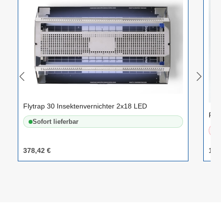
Flytrap 30 Insektenvernichter 2x18 LED
Foc
Sofort lieferbar
378,42 €
185