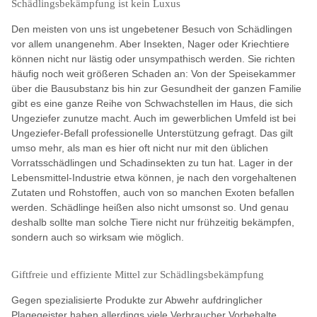
Schädlingsbekämpfung ist kein Luxus
Den meisten von uns ist ungebetener Besuch von Schädlingen
vor allem unangenehm. Aber Insekten, Nager oder Kriechtiere
können nicht nur lästig oder unsympathisch werden. Sie richten
häufig noch weit größeren Schaden an: Von der Speisekammer
über die Bausubstanz bis hin zur Gesundheit der ganzen Familie
gibt es eine ganze Reihe von Schwachstellen im Haus, die sich
Ungeziefer zunutze macht. Auch im gewerblichen Umfeld ist bei
Ungeziefer-Befall professionelle Unterstützung gefragt. Das gilt
umso mehr, als man es hier oft nicht nur mit den üblichen
Vorratsschädlingen und Schadinsekten zu tun hat. Lager in der
Lebensmittel-Industrie etwa können, je nach den vorgehaltenen
Zutaten und Rohstoffen, auch von so manchen Exoten befallen
werden. Schädlinge heißen also nicht umsonst so. Und genau
deshalb sollte man solche Tiere nicht nur frühzeitig bekämpfen,
sondern auch so wirksam wie möglich.
Giftfreie und effiziente Mittel zur Schädlingsbekämpfung
Gegen spezialisierte Produkte zur Abwehr aufdringlicher
Plagegeister haben allerdings viele Verbraucher Vorbehalte.