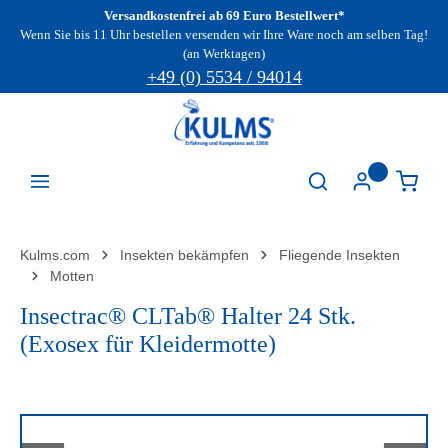
Versandkostenfrei ab 69 Euro Bestellwert*
Zum Hauptinhalt springen
Wenn Sie bis 11 Uhr bestellen versenden wir Ihre Ware noch am selben Tag!
(an Werktagen)
+49 (0) 5534 / 94014
Kulms.com
Insekten bekämpfen
Fliegende Insekten
Motten
Insectrac® CLTab® Halter 24 Stk.
(Exosex für Kleidermotte)
Bildergalerie überspringen