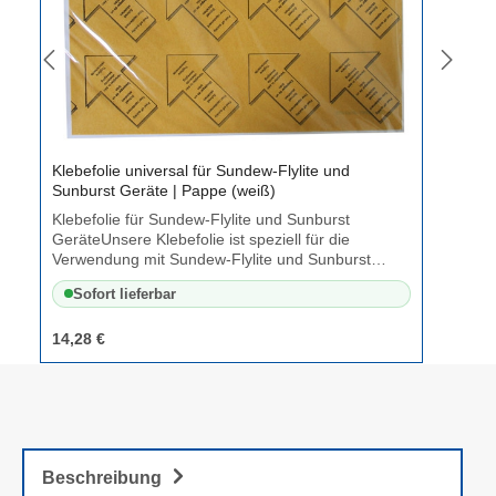
Klebefolie universal für Sundew-Flylite und
Sunburst Geräte | Pappe (weiß)
Klebefolie für Sundew-Flylite und Sunburst
GeräteUnsere Klebefolie ist speziell für die
Verwendung mit Sundew-Flylite und Sunburst
Geräten entwickelt und bietet eine effektive
Sofort lieferbar
Methode zur Bekämpfung von Insekten.Original
Folie für beste ErgebnisseDie Klebefolie ist das
Originalprodukt und gewährleistet optimale
14,28 €
Ergebnisse. Sie können sich auf ihre hohe Qualität
und Wirksamkeit verlassen.Hochwertiges Pappe-
MaterialDie Klebefolie besteht aus
strapazierfähiger Pappe, die eine zuverlässige
Haftung und eine lange Haltbarkeit gewährleistet.
Sie kann eine Vielzahl von Insekten sicher
Beschreibung
einfangen, bevor ein Austausch erforderlich