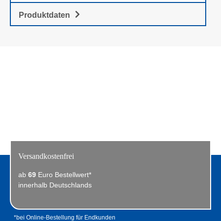
ist.Elegantes WeißDie Klebefolie ist in einem
ansprechenden weißen Farbton gehalten. Sie fügt
Produktdaten
sich optisch gut in die Umgebung ein und
ermöglicht eine diskrete Insektenbekämpfung.
Versandkostenfrei
ab
69
Euro Bestellwert*
innerhalb Deutschlands
*bei Online-Bestellung für Endkunden