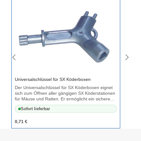
Universalschlüssel für SX Köderboxen
Der Universalschlüssel für SX Köderboxen eignet
sich zum Öffnen aller gängigen SX Köderstationen
für Mäuse und Ratten. Er ermöglicht ein sicheres,
komfortables und schnelles Öffnen der Boxen –
Sofort lieferbar
ideal für den regelmäßigen Einsatz in der
professionellen Schädlingsbekämpfung oder für
den privaten Gebrauch. Der Schlüssel besteht aus
0,71 €
robustem Kunststoff und passt exakt in das
Schließsystem der SX-Serie. Dadurch wird ein
unbefugter Zugriff erschwert und gleichzeitig die