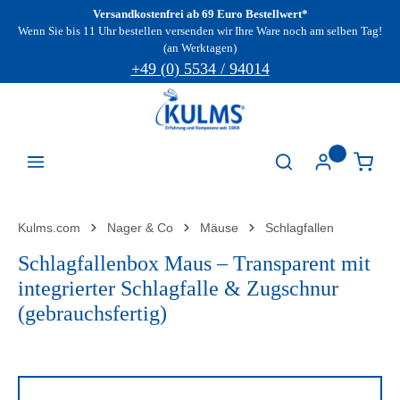
Versandkostenfrei ab 69 Euro Bestellwert*
Zum Hauptinhalt springen
Wenn Sie bis 11 Uhr bestellen versenden wir Ihre Ware noch am selben Tag!
(an Werktagen)
+49 (0) 5534 / 94014
Kulms.com
Nager & Co
Mäuse
Schlagfallen
Schlagfallenbox Maus – Transparent mit
integrierter Schlagfalle & Zugschnur
(gebrauchsfertig)
Bildergalerie überspringen