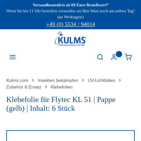
Versandkostenfrei ab 69 Euro Bestellwert*
Zum Hauptinhalt springen
Wenn Sie bis 11 Uhr bestellen versenden wir Ihre Ware noch am selben Tag!
(an Werktagen)
+49 (0) 5534 / 94014
Kulms.com
Insekten bekämpfen
UV-Lichtfallen
Zubehör & Ersatz
Klebefolien
Klebefolie für Flytec KL 51 | Pappe
(gelb) | Inhalt: 6 Stück
Bildergalerie überspringen