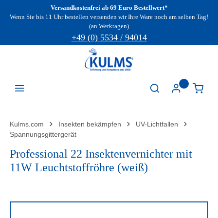
Versandkostenfrei ab 69 Euro Bestellwert*
Zum Hauptinhalt springen
Wenn Sie bis 11 Uhr bestellen versenden wir Ihre Ware noch am selben Tag!
(an Werktagen)
+49 (0) 5534 / 94014
Kulms.com
Insekten bekämpfen
UV-Lichtfallen
Spannungsgittergerät
Professional 22 Insektenvernichter mit
11W Leuchtstoffröhre (weiß)
Bildergalerie überspringen