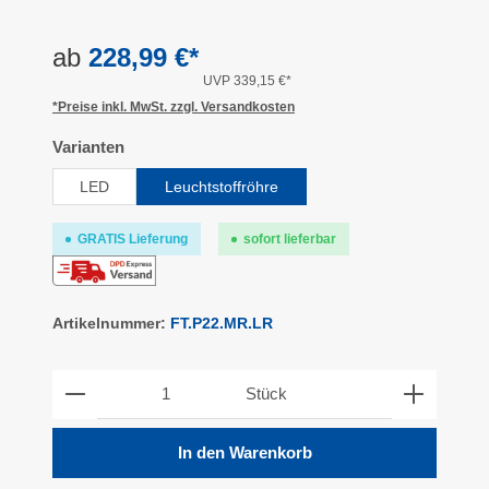
ab
228,99 €*
UVP 339,15 €*
*Preise inkl. MwSt. zzgl. Versandkosten
auswählen
Varianten
LED
Leuchtstoffröhre
GRATIS Lieferung
sofort lieferbar
Artikelnummer:
FT.P22.MR.LR
Produkt Anzahl: Gib den gewünschten Wert ein ode
Stück
In den Warenkorb