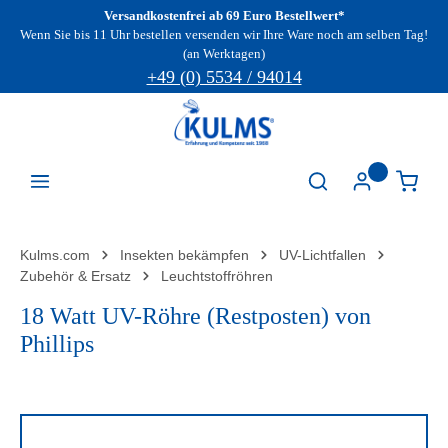
Versandkostenfrei ab 69 Euro Bestellwert*
Zum Hauptinhalt springen
Wenn Sie bis 11 Uhr bestellen versenden wir Ihre Ware noch am selben Tag!
(an Werktagen)
+49 (0) 5534 / 94014
Kulms.com
Insekten bekämpfen
UV-Lichtfallen
Zubehör & Ersatz
Leuchtstoffröhren
18 Watt UV-Röhre (Restposten) von
Phillips
Bildergalerie überspringen