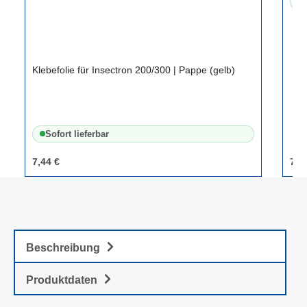
S
Ins
Kleb
ein
ein
gew
Ins
Klebefolie für Insectron 200/300 | Pappe (gelb)
Ras
Sch
Ras
an 
Ide
Sofort lieferbar
Ins
ist
7,44 €
7,4
Ins
Abm
Aus
dur
Ins
Beschreibung
Produktdaten