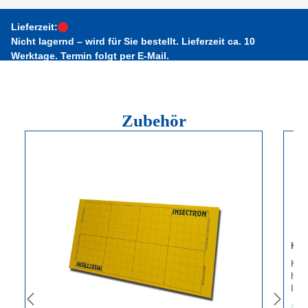
Lieferzeit:
Nicht lagernd – wird für Sie bestellt. Lieferzeit ca. 10
Werktage. Termin folgt per E-Mail.
Zubehör
Produktgalerie überspringen
Kle
Kle
hoch
Ins
bie