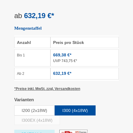
ab
632,19 €*
Mengenstaffel
Anzahl
Preis pro Stück
669,38 €*
Bis
1
UVP 743,75 €*
632,19 €*
Ab
2
*Preise inkl. MwSt. zzgl. Versandkosten
auswählen
Varianten
I200 (2x18W)
I300 (4x18W)
I300EX (4x18W)
(Diese Option ist zurzeit nicht verfügbar.)