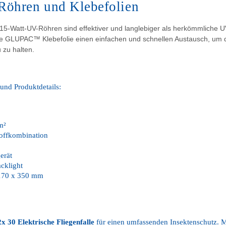
Röhren und Klebefolien
n 15-Watt-UV-Röhren sind effektiver und langlebiger als herkömmliche
ive GLUPAC™ Klebefolie einen einfachen und schnellen Austausch, um di
 zu halten.
und Produktdetails:
m²
toffkombination
erät
cklight
170 x 350 mm
x 30 Elektrische Fliegenfalle
für einen umfassenden Insektenschutz. Mi