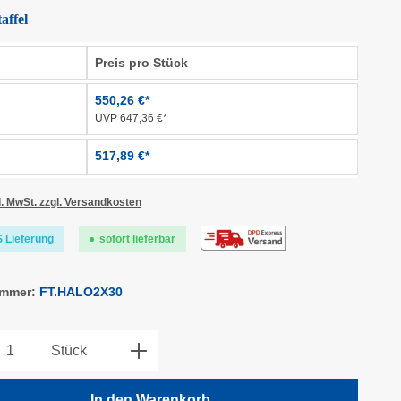
affel
Preis pro Stück
550,26 €*
UVP 647,36 €*
517,89 €*
l. MwSt. zzgl. Versandkosten
 Lieferung
sofort lieferbar
ummer:
FT.HALO2X30
kt Anzahl: Gib den gewünschten Wert ein o
Stück
In den Warenkorb