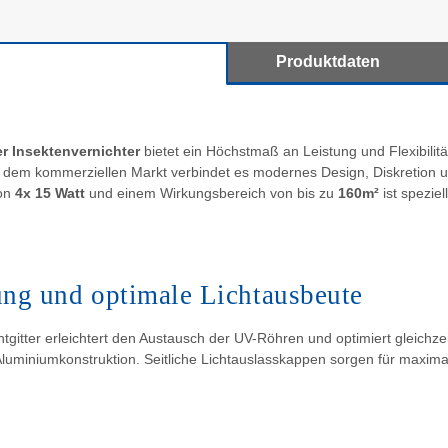
Produktdaten
er Insektenvernichter
bietet ein Höchstmaß an Leistung und Flexibilität.
 dem kommerziellen Markt verbindet es modernes Design, Diskretion und
von
4x 15 Watt
und einem Wirkungsbereich von bis zu
160m²
ist spezie
ng und optimale Lichtausbeute
gitter erleichtert den Austausch der UV-Röhren und optimiert gleichze
 Aluminiumkonstruktion. Seitliche Lichtauslasskappen sorgen für maxim