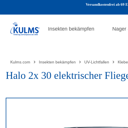
Versandkostenfrei ab 69 E
 Hauptinhalt springen
Zur Suche springen
Zur Hauptnavigation springen
Insekten bekämpfen
Nager
Kulms.com
Insekten bekämpfen
UV-Lichtfallen
Klebe
Halo 2x 30 elektrischer Flie
Bildergalerie überspringen