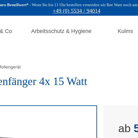
uro Bestellwert*
Wenn Sie bis 11 Uhr bestellen versenden wir Ihre Ware noch am
+49 (0) 5534 / 94014
 & Co
Arbeitsschutz & Hygiene
Kulms
foliengerät
genfänger 4x 15 Watt
ab
5