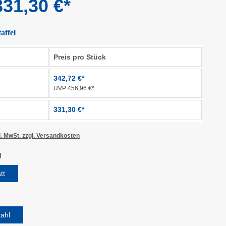
31,30 €*
affel
Preis pro Stück
342,72 €*
UVP 456,96 €*
331,30 €*
l. MwSt. zzgl. Versandkosten
auswählen
g
tt
wählen
tahl