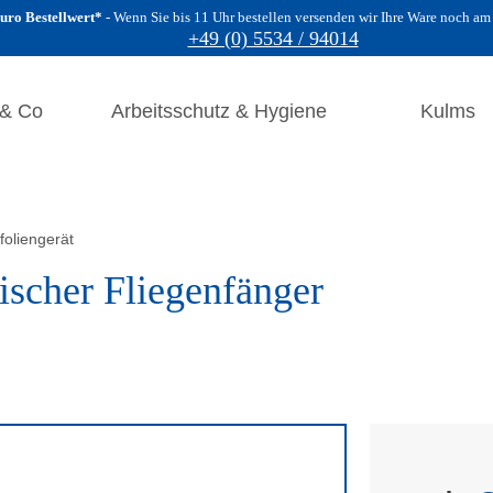
uro Bestellwert*
Wenn Sie bis 11 Uhr bestellen versenden wir Ihre Ware noch am
+49 (0) 5534 / 94014
 & Co
Arbeitsschutz & Hygiene
Kulms
foliengerät
rischer Fliegenfänger