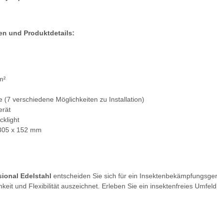
en und Produktdetails:
m²
(7 verschiedene Möglichkeiten zu Installation)
erät
cklight
305 x 152 mm
sional Edelstahl
entscheiden Sie sich für ein Insektenbekämpfungsgerä
hkeit und Flexibilität auszeichnet. Erleben Sie ein insektenfreies Umfeld