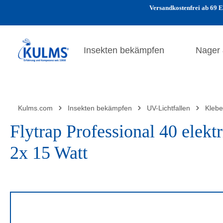
Versandkostenfrei ab 69 E
 Hauptinhalt springen
Zur Suche springen
Zur Hauptnavigation springen
Insekten bekämpfen
Nager
Kulms.com
Insekten bekämpfen
UV-Lichtfallen
Klebe
Flytrap Professional 40 elekt
2x 15 Watt
Bildergalerie überspringen