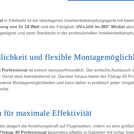
al
in Edelstahl ist ein überlegenes Insektenbekämpfungsgerät mit beei
tung von 2x 18 Watt
und der Fähigkeit,
UV-Licht im 360° Winkel
abzu
geeignet und setzt Standards in der professionellen Insektenbekämpfu
lichkeit und flexible Montagemöglich
0 Professional
ist extrem benutzerfreundlich. Der einfache Austausch 
 Gerät stets betriebsbereit ist. Darüber hinaus bietet der Flytrap 40 Pr
chiedene Montagemöglichkeiten und kann daher in praktisch jeder Umge
ecke.
 für maximale Effektivität
ts steigert die Anziehungskraft auf Fluginsekten, indem es eine größ
Flytrap 40 Professional
besonders effektiv in Gebieten mit hoher Insek