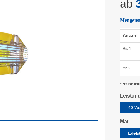
ab
3
Mengenst
Anzahl
Bis
1
Ab
2
*Preise ink
Leistun
40 Wa
aus
Mat
Edels