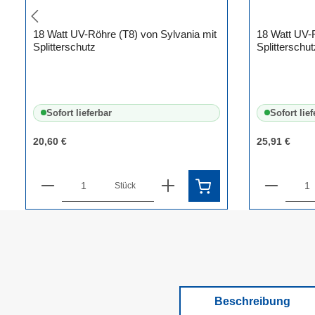
18 Watt UV-Röhre (T8) von Sylvania mit
18 Watt UV-R
Splitterschutz
Splitterschut
Sofort lieferbar
Sofort lief
20,60 €
25,91 €
Produkt Anzahl: Gib den gewünschten 
Produkt
Stück
Beschreibung