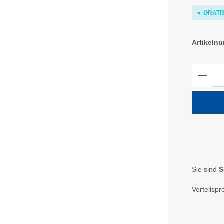
GRATIS
Artikeln
Produ
Sie sind
S
Vorteilspr