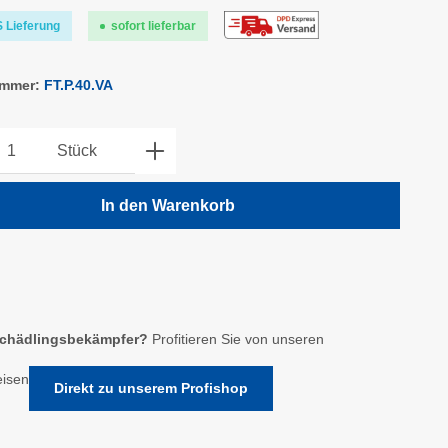
 Lieferung
sofort lieferbar
ummer:
FT.P.40.VA
kt Anzahl: Gib den gewünschten Wert ein o
Stück
In den Warenkorb
chädlingsbekämpfer?
Profitieren Sie von unseren
eisen
Direkt zu unserem Profishop