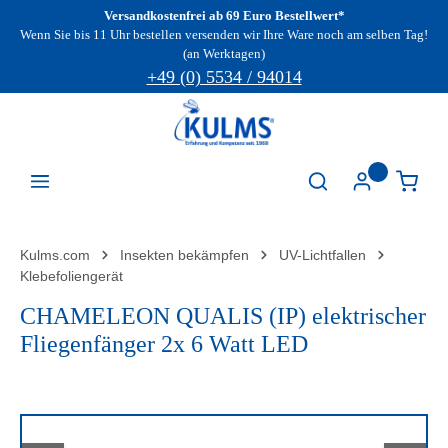
Versandkostenfrei ab 69 Euro Bestellwert*
Zum Hauptinhalt springen
Wenn Sie bis 11 Uhr bestellen versenden wir Ihre Ware noch am selben Tag!
(an Werktagen)
+49 (0) 5534 / 94014
Kulms.com
Insekten bekämpfen
UV-Lichtfallen
Klebefoliengerät
CHAMELEON QUALIS (IP) elektrischer
Fliegenfänger 2x 6 Watt LED
Bildergalerie überspringen