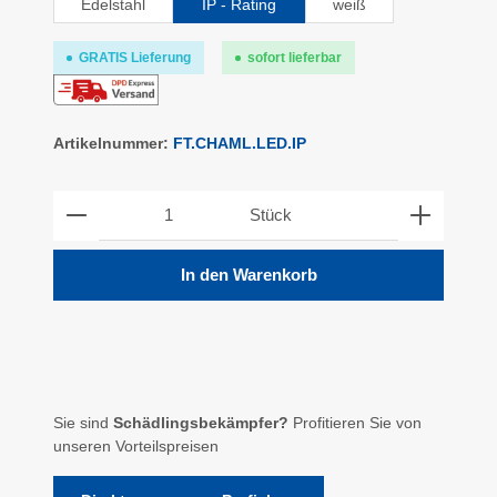
Edelstahl
IP - Rating
weiß
GRATIS Lieferung
sofort lieferbar
Artikelnummer:
FT.CHAML.LED.IP
Produkt Anzahl: Gib den gewünschten Wert ein ode
Stück
In den Warenkorb
Sie sind
Schädlingsbekämpfer?
Profitieren Sie von
unseren Vorteilspreisen