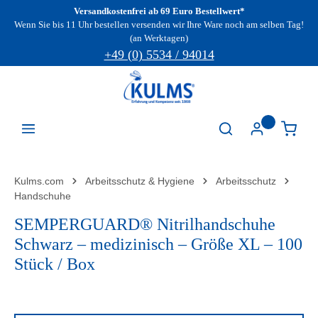
Versandkostenfrei ab 69 Euro Bestellwert*
Zum Hauptinhalt springen
Wenn Sie bis 11 Uhr bestellen versenden wir Ihre Ware noch am selben Tag!
(an Werktagen)
+49 (0) 5534 / 94014
Kulms.com
Arbeitsschutz & Hygiene
Arbeitsschutz
Handschuhe
SEMPERGUARD® Nitrilhandschuhe
Schwarz – medizinisch – Größe XL – 100
Stück / Box