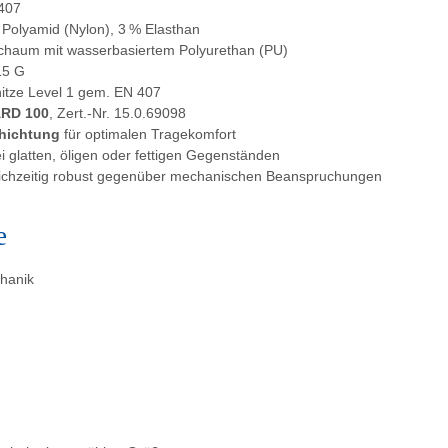
407
Polyamid (Nylon), 3 % Elasthan
schaum mit wasserbasiertem Polyurethan (PU)
15 G
itze Level 1 gem. EN 407
RD 100
, Zert.-Nr. 15.0.69098
hichtung
für optimalen Tragekomfort
 glatten, öligen oder fettigen Gegenständen
gleichzeitig robust gegenüber mechanischen Beanspruchungen
e
hanik