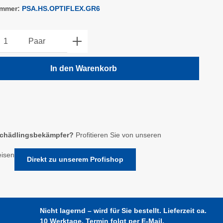
ummer:
PSA.HS.OPTIFLEX.GR6
kt Anzahl: Gib den gewünschten Wert ein o
Paar
In den Warenkorb
chädlingsbekämpfer?
Profitieren Sie von unseren
eisen
Direkt zu unserem Profishop
Nicht lagernd – wird für Sie bestellt. Lieferzeit ca.
10 Werktage. Termin folgt per E-Mail.