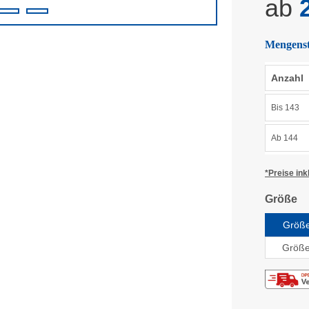
ab
2
Mengenst
Anzahl
Bis
143
Ab
144
*Preise ink
a
Größe
Größe
Größe