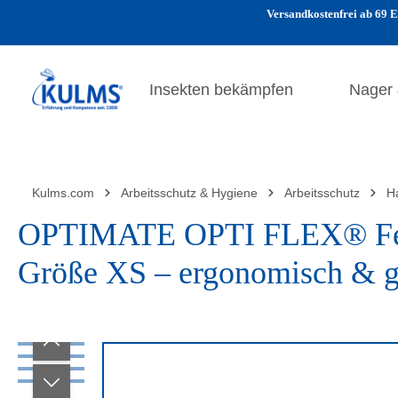
Versandkostenfrei ab 69 E
 Hauptinhalt springen
Zur Suche springen
Zur Hauptnavigation springen
Insekten bekämpfen
Nager
Kulms.com
Arbeitsschutz & Hygiene
Arbeitsschutz
H
OPTIMATE OPTI FLEX® Fein
Größe XS – ergonomisch & gri
Bildergalerie überspringen