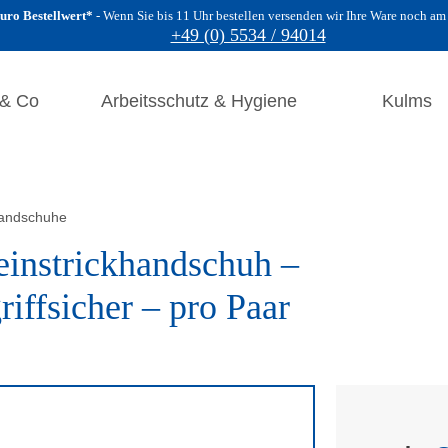
uro Bestellwert*
Wenn Sie bis 11 Uhr bestellen versenden wir Ihre Ware noch am
+49 (0) 5534 / 94014
 & Co
Arbeitsschutz & Hygiene
Kulms
andschuhe
strickhandschuh –
ffsicher – pro Paar