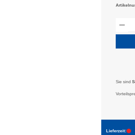
Artikeln
Produ
Sie sind
S
Vorteilspr
Lieferzeit: